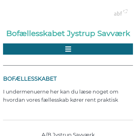
Bofællesskabet Jystrup Savværk
BOFÆLLESSKABET
I undermenuerne her kan du læse noget om
hvordan vores fællesskab kører rent praktisk
A/B Jystrup Savværk